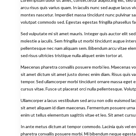
Lorem ipsum dolor sit amet, consectetur adipiscing elit, sed
arcu risus quis varius quam. In iaculis nunc sed augue lacus 
montes nascetur. Imperdiet massa tincidunt nunc pulvinar sa
volutpat commodo sed. Egestas egestas fringilla phasellus f
Sed vulputate mi sit amet mauris. Integer quis auctor elit se
molestie a iaculis. Sem fringilla ut morbi tincidunt augue i
pellentesque nec nam aliquam sem. Bibendum arcu vitae elemen
sed risus ultricies tristique nulla aliquet enim tortor at.
Maecenas pharetra convallis posuere morbi leo. Maecenas volut
sit amet dictum sit amet justo donec enim diam. Risus quis va
tempor. Sed ullamcorper morbi tincidunt ornare massa eget ege
cursus vitae. Fusce ut placerat orci nulla pellentesque. Volut
Ullamcorper a lacus vestibulum sed arcu non odio euismod lacin
sit amet aliquam id diam maecenas. Fermentum posuere urna nec
enim ut tellus elementum sagittis vitae et leo. Sit amet curs
In ante metus dictum at tempor commodo. Lacinia quis vel ero
pharetra convallis posuere morbi. Mi bibendum neque egestas