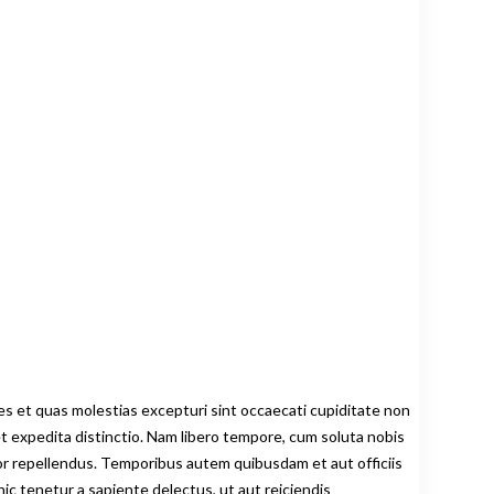
es et quas molestias excepturi sint occaecati cupiditate non
 et expedita distinctio. Nam libero tempore, cum soluta nobis
or repellendus. Temporibus autem quibusdam et aut officiis
c tenetur a sapiente delectus, ut aut reiciendis