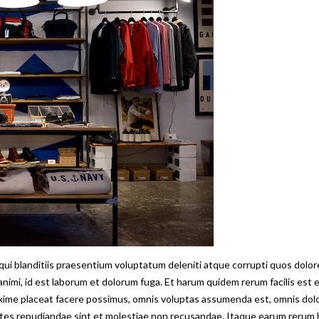
ui blanditiis praesentium voluptatum deleniti atque corrupti quos dolor
ia animi, id est laborum et dolorum fuga. Et harum quidem rerum facilis est
axime placeat facere possimus, omnis voluptas assumenda est, omnis dol
tes repudiandae sint et molestiae non recusandae. Itaque earum rerum hi