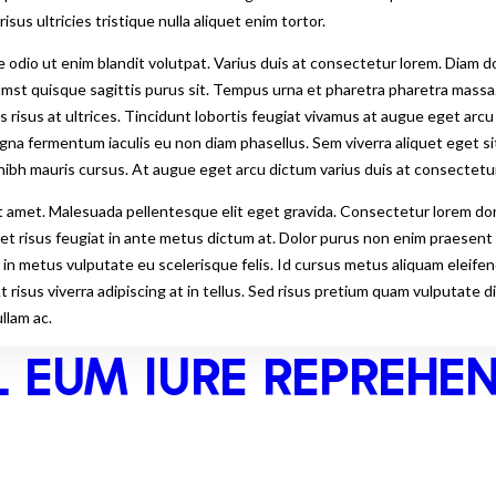
sus ultricies tristique nulla aliquet enim tortor.
 odio ut enim blandit volutpat. Varius duis at consectetur lorem. Diam d
tumst quisque sagittis purus sit. Tempus urna et pharetra pharetra massa
s risus at ultrices. Tincidunt lobortis feugiat vivamus at augue eget arcu
 magna fermentum iaculis eu non diam phasellus. Sem viverra aliquet eget s
n nibh mauris cursus. At augue eget arcu dictum varius duis at consectet
 amet. Malesuada pellentesque elit eget gravida. Consectetur lorem done
uet risus feugiat in ante metus dictum at. Dolor purus non enim praesent el
 in metus vulputate eu scelerisque felis. Id cursus metus aliquam eleifen
 At risus viverra adipiscing at in tellus. Sed risus pretium quam vulputate
llam ac.
 EUM IURE REPREHE