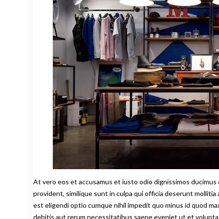
At vero eos et accusamus et iusto odio dignissimos ducimus q
provident, similique sunt in culpa qui officia deserunt mollit
est eligendi optio cumque nihil impedit quo minus id quod m
debitis aut rerum necessitatibus saepe eveniet ut et volupta