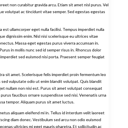
reet non curabitur gravida arcu. Etiam sit amet nisl purus. Vel
que volutpat ac tincidunt vitae semper. Sed egestas egestas
a est ullamcorper eget nulla facilisi. Tempus imperdiet nulla
 dignissim enim. Nisl nisi scelerisque eu ultrices vitae
senectus. Massa eget egestas purus viverra accumsan in.
Purus in mollis nunc sed id semper risus in. Rhoncus dolor
 imperdiet sed euismod nisi porta. Praesent semper feugiat
tra sit amet. Scelerisque felis imperdiet proin fermentum leo
s sed vulputate odio ut enim blandit volutpat. Quis blandit
get nullam non nisi est. Purus sit amet volutpat consequat
e purus faucibus ornare suspendisse sed nisi. Venenatis urna
ssa tempor. Aliquam purus sit amet luctus.
etus aliquam eleifend mi in. Tellus id interdum velit laoreet
ipiscing diam donec. Vestibulum sed arcu non odio euismod
aecenas ultricies mi eget mauris pharetra. Et sollicitudin ac