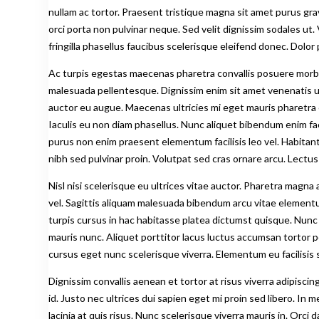
nullam ac tortor. Praesent tristique magna sit amet purus grav
orci porta non pulvinar neque. Sed velit dignissim sodales u
fringilla phasellus faucibus scelerisque eleifend donec. Dolo
Ac turpis egestas maecenas pharetra convallis posuere morbi le
malesuada pellentesque. Dignissim enim sit amet venenatis urn
auctor eu augue. Maecenas ultricies mi eget mauris pharetra
Iaculis eu non diam phasellus. Nunc aliquet bibendum enim fac
purus non enim praesent elementum facilisis leo vel. Habitan
nibh sed pulvinar proin. Volutpat sed cras ornare arcu. Lectu
Nisl nisi scelerisque eu ultrices vitae auctor. Pharetra magn
vel. Sagittis aliquam malesuada bibendum arcu vitae elementum
turpis cursus in hac habitasse platea dictumst quisque. Nunc 
mauris nunc. Aliquet porttitor lacus luctus accumsan tortor 
cursus eget nunc scelerisque viverra. Elementum eu facilisis
Dignissim convallis aenean et tortor at risus viverra adipisci
id. Justo nec ultrices dui sapien eget mi proin sed libero. 
lacinia at quis risus. Nunc scelerisque viverra mauris in. Orci 