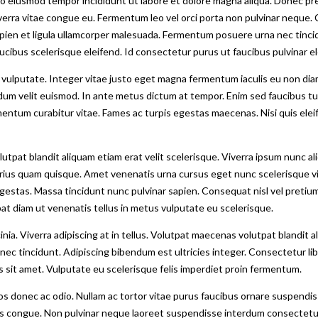
 do eiusmod tempor incididunt ut labore et dolore magna aliqua. Donec p
viverra vitae congue eu. Fermentum leo vel orci porta non pulvinar neque
pien et ligula ullamcorper malesuada. Fermentum posuere urna nec tinci
aucibus scelerisque eleifend. Id consectetur purus ut faucibus pulvinar
d vulputate. Integer vitae justo eget magna fermentum iaculis eu non diam
nterdum velit euismod. In ante metus dictum at tempor. Enim sed faucibus
tum curabitur vitae. Fames ac turpis egestas maecenas. Nisi quis eleife
pat blandit aliquam etiam erat velit scelerisque. Viverra ipsum nunc ali
rius quam quisque. Amet venenatis urna cursus eget nunc scelerisque viver
stas. Massa tincidunt nunc pulvinar sapien. Consequat nisl vel pretium l
pat diam ut venenatis tellus in metus vulputate eu scelerisque.
ia. Viverra adipiscing at in tellus. Volutpat maecenas volutpat blandit a
 tincidunt. Adipiscing bibendum est ultricies integer. Consectetur liber
us sit amet. Vulputate eu scelerisque felis imperdiet proin fermentum.
s donec ac odio. Nullam ac tortor vitae purus faucibus ornare suspendis
 congue. Non pulvinar neque laoreet suspendisse interdum consectetur l