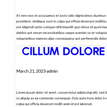
At vero eos et accusamus et iusto odio dignissimos ducimus q
provident, similique sunt in culpa qui officia deserunt mollit
est eligendi optio cumque nihil impedit quo minus id quod m
debitis aut rerum necessitatibus saepe eveniet ut et volupta
voluptatibus maiores alias consequatur aut perferendis dolori
CILLUM DOLORE
March 21, 2023
·
admin
Lorem ipsum dolor sit amet, consectetur adipiscing elit, sed 
ut aliquip ex ea commodo consequat. Duis aute irure dolor in r
culpa qui officia deserunt mollit anim id est laborum.