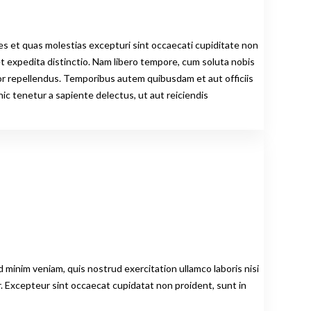
es et quas molestias excepturi sint occaecati cupiditate non
 et expedita distinctio. Nam libero tempore, cum soluta nobis
or repellendus. Temporibus autem quibusdam et aut officiis
c tenetur a sapiente delectus, ut aut reiciendis
 minim veniam, quis nostrud exercitation ullamco laboris nisi
ur. Excepteur sint occaecat cupidatat non proident, sunt in