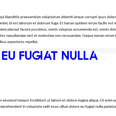
ui blanditiis praesentium voluptatum deleniti atque corrupti quos dolor
ia animi, id est laborum et dolorum fuga. Et harum quidem rerum facilis est
axime placeat facere possimus, omnis voluptas assumenda est, omnis dol
tes repudiandae sint et molestiae non recusandae. Itaque earum rerum hi
bus asperiores repellat.
 EU FUGIAT NULLA
do eiusmod tempor incididunt ut labore et dolore magna aliqua. Ut enim ad
eprehenderit in voluptate velit esse cillum dolore eu fugiat nulla pariat