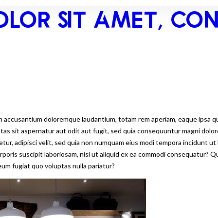
OLOR SIT AMET, CO
em accusantium doloremque laudantium, totam rem aperiam, eaque ipsa quae
tas sit aspernatur aut odit aut fugit, sed quia consequuntur magni dolo
etur, adipisci velit, sed quia non numquam eius modi tempora incidunt u
oris suscipit laboriosam, nisi ut aliquid ex ea commodi consequatur? Qu
eum fugiat quo voluptas nulla pariatur?