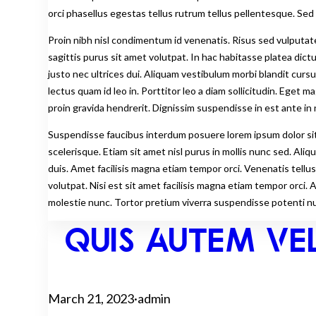
orci phasellus egestas tellus rutrum tellus pellentesque. Sed ri
Proin nibh nisl condimentum id venenatis. Risus sed vulputate
sagittis purus sit amet volutpat. In hac habitasse platea dic
justo nec ultrices dui. Aliquam vestibulum morbi blandit cursu
lectus quam id leo in. Porttitor leo a diam sollicitudin. Eget
proin gravida hendrerit. Dignissim suspendisse in est ante i
Suspendisse faucibus interdum posuere lorem ipsum dolor sit
scelerisque. Etiam sit amet nisl purus in mollis nunc sed. Aliq
duis. Amet facilisis magna etiam tempor orci. Venenatis tellus
volutpat. Nisi est sit amet facilisis magna etiam tempor orci.
molestie nunc. Tortor pretium viverra suspendisse potenti nu
QUIS AUTEM VEL
March 21, 2023
·
admin