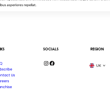
bus asperiores repellat.
NKS
SOCIALS
REGION
Instagram
Facebook
AQ
UK
bscribe
ntact Us
reers
anchise