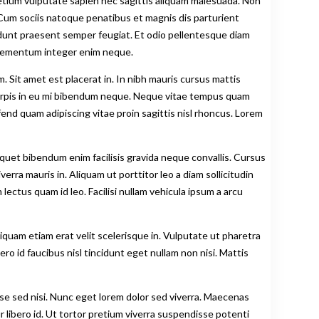
retium vulputate sapien nec sagittis aliquam malesuada. Non
. Cum sociis natoque penatibus et magnis dis parturient
dunt praesent semper feugiat. Et odio pellentesque diam
 elementum integer enim neque.
. Sit amet est placerat in. In nibh mauris cursus mattis
 turpis in eu mi bibendum neque. Neque vitae tempus quam
nd quam adipiscing vitae proin sagittis nisl rhoncus. Lorem
quet bibendum enim facilisis gravida neque convallis. Cursus
ra mauris in. Aliquam ut porttitor leo a diam sollicitudin
ectus quam id leo. Facilisi nullam vehicula ipsum a arcu
liquam etiam erat velit scelerisque in. Vulputate ut pharetra
o id faucibus nisl tincidunt eget nullam non nisi. Mattis
se sed nisi. Nunc eget lorem dolor sed viverra. Maecenas
ibero id. Ut tortor pretium viverra suspendisse potenti