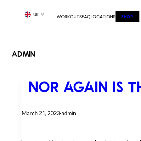
Skip
to
UK
WORKOUTS
FAQ
LOCATIONS
SHOP
content
ADMIN
NOR AGAIN IS 
March 21, 2023
·
admin