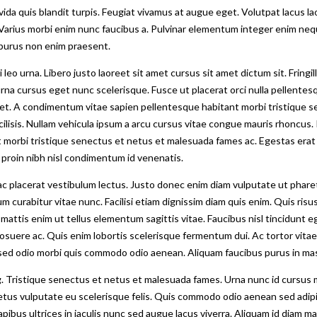
ida quis blandit turpis. Feugiat vivamus at augue eget. Volutpat lacus lao
t. Varius morbi enim nunc faucibus a. Pulvinar elementum integer enim ne
r purus non enim praesent.
o urna. Libero justo laoreet sit amet cursus sit amet dictum sit. Fringill
a cursus eget nunc scelerisque. Fusce ut placerat orci nulla pellentesque
 et. A condimentum vitae sapien pellentesque habitant morbi tristique 
ilisis. Nullam vehicula ipsum a arcu cursus vitae congue mauris rhoncus. 
t morbi tristique senectus et netus et malesuada fames ac. Egestas erat
s proin nibh nisl condimentum id venenatis.
a ac placerat vestibulum lectus. Justo donec enim diam vulputate ut phare
 curabitur vitae nunc. Facilisi etiam dignissim diam quis enim. Quis risu
mattis enim ut tellus elementum sagittis vitae. Faucibus nisl tincidunt e
posuere ac. Quis enim lobortis scelerisque fermentum dui. Ac tortor vita
 sed odio morbi quis commodo odio aenean. Aliquam faucibus purus in ma
ng. Tristique senectus et netus et malesuada fames. Urna nunc id cursus m
In metus vulputate eu scelerisque felis. Quis commodo odio aenean sed ad
dapibus ultrices in iaculis nunc sed augue lacus viverra. Aliquam id diam m