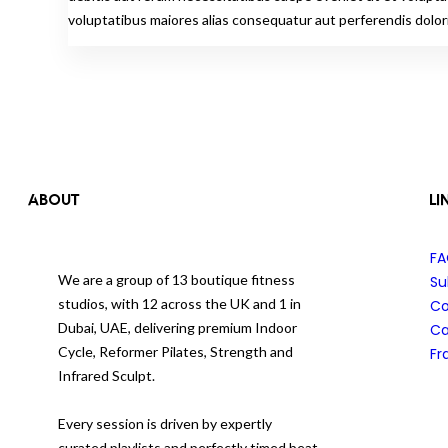
voluptatibus maiores alias consequatur aut perferendis dolori
ABOUT
LI
F
We are a group of 13 boutique fitness
Su
studios, with 12 across the UK and 1 in
Co
Dubai, UAE, delivering premium Indoor
Ca
Cycle, Reformer Pilates, Strength and
Fr
Infrared Sculpt.
Every session is driven by expertly
curated playlists and perfectly timed beat