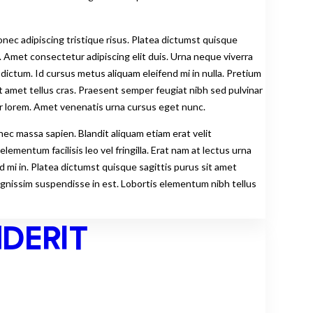
onec adipiscing tristique risus. Platea dictumst quisque
. Amet consectetur adipiscing elit duis. Urna neque viverra
 dictum. Id cursus metus aliquam eleifend mi in nulla. Pretium
it amet tellus cras. Praesent semper feugiat nibh sed pulvinar
ur lorem. Amet venenatis urna cursus eget nunc.
c massa sapien. Blandit aliquam etiam erat velit
ementum facilisis leo vel fringilla. Erat nam at lectus urna
d mi in. Platea dictumst quisque sagittis purus sit amet
 dignissim suspendisse in est. Lobortis elementum nibh tellus
NDERIT