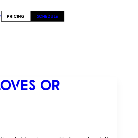
PRICING
SCHEDULE
T
LOVES OR