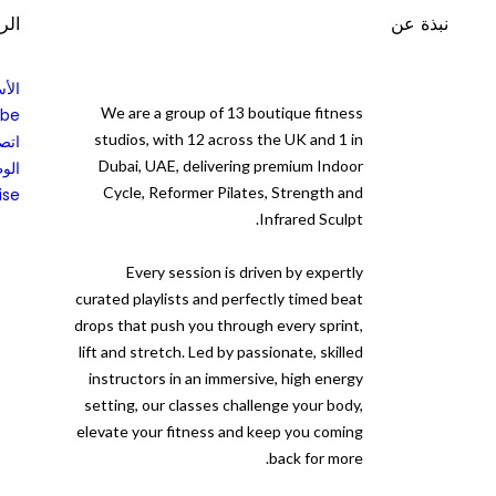
نبذة عن
الر
الأس
We are a group of 13 boutique fitness
ibe
studios, with 12 across the UK and 1 in
اتصل
Dubai, UAE, delivering premium Indoor
الو
Cycle, Reformer Pilates, Strength and
ise
Infrared Sculpt.
Every session is driven by expertly
curated playlists and perfectly timed beat
drops that push you through every sprint,
lift and stretch. Led by passionate, skilled
instructors in an immersive, high energy
setting, our classes challenge your body,
elevate your fitness and keep you coming
back for more.