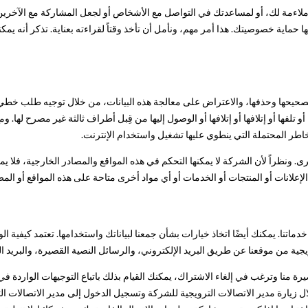
 ملاءمة لك، أو لمساعدتك في التواصل مع الأشخاص أو لجعل المشاركة مع الآخرين
ا حماية خصوصيتك. هذا أمر مهم، ونأمل أن تأخذ وقتاً لقراءته بعناية. تذكر أنه 
 وتصحيحها وحذفها، والاعتراض على معالجة هذه البيانات، من خلال توجيه طلب خ
 تلفها أو إتلافها أو إتلافها أو الوصول إليها من قِبل أطراف ثالثة غير مصرح لها.
اطر المحتملة التي ينطوي عليها تشغيل واستخدام الإنترنت.
 ونظراً لأن الشركة لا يمكنها التحكم في هذه المواقع والمصادر الخارجية، فلا 
لإعلانات أو المنتجات أو الخدمات أو أي مواد أخرى متاحة على هذه المواقع أو المصا
ماتنا. يمكنك أيضًا اتخاذ خيارات بشأن جمعنا لبياناتك واستخدامها. تعتمد كيفية ا
ية من موقعنا عن طريق البريد الإلكتروني، والرسائل النصية القصيرة، والبريد ال
 منا وترغب في إلغاء الاشتراك، يمكنك القيام بذلك باتباع التوجيهات الواردة في ت
خلال زيارة مدير الاتصالات الترويجية للشركة وتسجيل الدخول إلى مدير الاتصالات