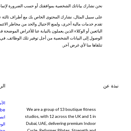
نحن نشارك بياناتك الشخصية بموافقتك أو حسب الضرورة لإتمام 
على سبيل المثال، نشارك المحتوى الخاص بك مع أطراف ثالثة عندما
تقدم خدمات مالية أخرى، ولمنع الاحتيال والحد من مخاطر الائتم
البائعين أو الوكلاء الذين يعملون بالنيابة عنا للأغراض الموضحة 
الوصول إلى البيانات الشخصية من أجل توفير تلك الوظائف. في مث
تتلقاها منا لأي غرض آخر.
نبذة عن
الر
الأس
We are a group of 13 boutique fitness
ibe
studios, with 12 across the UK and 1 in
اتصل
Dubai, UAE, delivering premium Indoor
الو
Cycle, Reformer Pilates, Strength and
ise