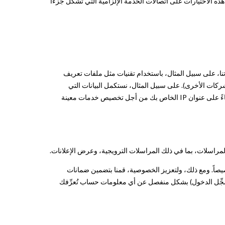
هذه الاختيارات على اتصالات الخدمة الإلزامية التي تشكل جزءًا
، على سبيل المثال، باستخدام تقنيات مثل ملفات تعريف
شركات الأخرى). على سبيل المثال، نستكمل البيانات التي
نجمعها من خلال شراء البيانات الديموغرافية من شركات أخرى. نستخدم أيضًا خدمات من شركات أخرى لمساعدتنا في تحديد الموقع الجغرافي بناءً على عنوان IP الخاص بك من أجل تخصيص خدمات معينة
لمراسلات، بما في ذلك المراسلات الترويجية، وعرض الإعلانات.
صيصاً. ومع ذلك، ولتعزيز الخصوصية، قمنا بتضمين ضمانات
 تُسجِّل الدخول) بشكل منفصل عن أي معلومات حساب تُعرِّفك