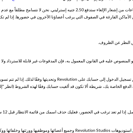
قم بإلغاء الحصة قبل أقل من 6 ساعات من إشعار الإلغاء ستدفع 2.50 جنيه إستر
 للتخلص من الأماكن الفارغة في الصفوف التي يرغب أعضاؤنا الآخرون في حضورها. إذا 
و المنصوص عليه في القانون المعمول به، فإن المدفوعات غير قابلة للاسترداد ولا 
يمكنك تعديل معلومات طريقة الدفع الخاصة بك عن طريق تسجيل الدخول إلى ح
الدفع الخاصة بك، شريطة ألا تكون قد ألغيت حسابك وفقًا لهذه الشروط (انظر "إلغا
ستتم إ
يُبرم اتفاق الإعفاء والتعويض هذا ("الإعفاء") لإعفاء وتعويض استوديوهات Revolution Studios