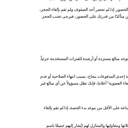
ليني. نحن لا نتسامح مطلقاً مع عدم الحضور. إذا لم تحضر أحد الصفوف ولم تقم بإلغاء الحجز،
لم تكن متأكدًا من قدرتك على الحضور، فيرجى تجنب الحجز
توجد مبالغ مستردة أو أرصدة للفترات المستخدمة جزئياً.
سابك على Revolution وتحديثها وفقًا لذلك. إذا لم تتم تسوية إحدى المدفوعات بنجاح، بسبب انتهاء الصلاحية أو عدم
ء العضوية" أعلاه)، فإنك تظل مسؤولاً عن أي مبالغ غير
ضافتك إلى الفصل تلقائياً قبل 30 دقيقة من بدء الفصل. إذا لم تعد ترغب في الحضور، فعليك حذف اسمك من قائمة الانتظار قبل 12 ساعة على الأقل من موعد بدء الحصة. إذا لم تقم بإلغاء
 وجميع أعضائها وموظفيها وورثتها وخلفائها ووكلائها ومقاوليها والمتنازل لهم (يُشار إليهم جميعًا باسم