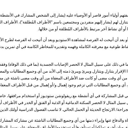
صفتهم أولياء أمور قاصر أو الأوصياء عليه (يشار إلى الشخص المشارك في الأنشطة 
لمتنازل لهم (يشار إليهم منفردين ومجتمعين باسم "الأطراف المُطلقة")، الأطراف ال
أو أي نشاط آخر مرتبط بالأطراف المُطلقة أو من خلالها.
أو بعد أن أتيحت له الفرصة لمشاهدة الاستوديو وبعد أن أتيحت له الفرصة لطرح الأ
نشاط طوعية مع معرفته الكاملة وفهمه وتقديره للمخاطر الكامنة في أي تمرين ب
في ذلك على سبيل المثال لا الحصر الإصابات الجسدية (بما في ذلك الوفاة) وفقدان
 الإقرار يتنازل ويتنازل ويبرئ ويبرئ ذمته إلى الأبد من أي وجميع المطالبات وال
اة من أي وقت مضى أو كانت ضد الأطراف المعفاة من أي وقت مضى ناشئة عن مش
، أي وجميع المطالبات التي تزعم وجود إهمال و/أو إهمال من قبل الأطراف المعفا
 قبل المشاركة في أي أنشطة مع ريفولوشن ستوديوز أو استخدام مرافقها، خاصةً
 سبيل المثال لا الحصر السكتة الدماغية أو الذئبة أو الفتق أو الخدر في الأطراف 
/الجراحة/ الارتجاج الحديثة أو الحمل الحالي. لا تناسب الفصول الدراسية أولئك الذي
والدفاع عنها وإبراء ذمتها من أي وجميع المطالبات الناشئة عن مشاركة المشارك
انٍ أخرى تملكها أو تستأجرها أو تستخدمها الأطراف المعفاة، على سبيل المثال ل