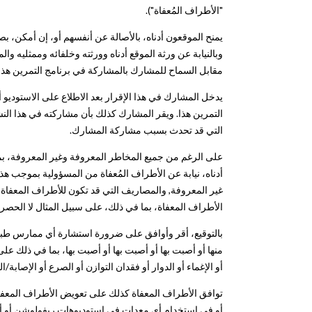
"الأطراف المُعفاة").
يمنح الموقعون أدناه، بالأصالة عن أنفسهم أو، إن أمكن، ب
وبالنيابة عن ورثة الموقع أدناه وورثته وخلفائه وممثليه وا
مقابل السماح للمشارك بالمشاركة في برنامج التمرين هذا 
يدخل المشارك في هذا الإقرار بعد الاطلاع على الاستوديو 
التمرين هذا. ويقر المشارك كذلك بأن مشاركته في هذا ال
التي قد تحدث بسبب مشاركة المشارك.
على الرغم من جميع المخاطر المعروفة وغير المعروفة، بما 
أدناه، نيابة عن الأطراف المُعفاة من المسؤولية بموجب هذا
غير المعروفة, والمصاريف التي قد تكون للأطراف المعف
الأطراف المعفاة، بما في ذلك، على سبيل المثال لا الحصر
بالتوقيع، أقر وأوافق على ضرورة استشارة أي ممارس طبي
منها أو أصبت بها أو أصبت بها أو أصبت بها، بما في ذلك على
أو الإغماء أو الدوار أو فقدان التوازن أو الصرع أو الإصابة
توافق الأطراف المعفاة كذلك على تعويض الأطراف المعفاة 
أو في استخدام أي معدات في استوديوهات ريفولوشن أو أي مب