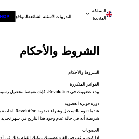
تخطى
المملكة
إلى
التدريبات
الأسئلة الشائعة
المواقع
SHOP
المتحدة
المحتوى
الشروط والأحكام
الشروط والأحكام
الفواتير المتكررة
ببدء عضويتك في Revolution، فإنك تفوضنا بتحصيل رسوم شهرية بالسعر الحالي آنذاك. سيتم إخطارك بالزيادات في السعر الحالي بإشعار قبل شهر واحد.
دورة فوترة العضوية
عندما تقوم ب
شريطة أنه في حالة عدم وجود هذا التاريخ في شهر تجديد معين، سيتم اعتبار عضويتك في Revolution مجددة تلقائيًا في اليوم ال
العضويات
إذا كنت ترغب في إلغاء عضويتك يمكنك القيام بذلك في أي