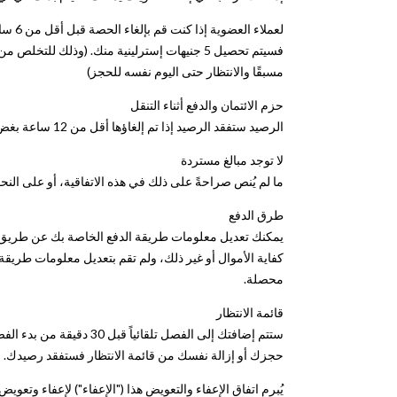
لعملاء العضوية إذا كنت
فسيتم تحصيل 5 جنيهات إسترلينية منك. (وذلك
مسبقًا والانتظار حتى اليوم نفسه للحجز)
حزم الائتمان والدفع أثناء التنقل
الرصيد ستفقد الرصيد إذا تم إلغاؤها أقل من 12 ساعة بغض النظر عن الظروف.
لا توجد مبالغ مستردة
ما لم يُنص صراحةً على ذلك في هذه الاتفاقية، أو على النح
طرق الدفع
كفاية الأموال أو غير ذلك، ولم تقم بتعديل معلومات طريقة 
محصلة.
قائمة الانتظار
حجزك أو إزالة نفسك من قائمة الانتظار فستفقد رصيدك.