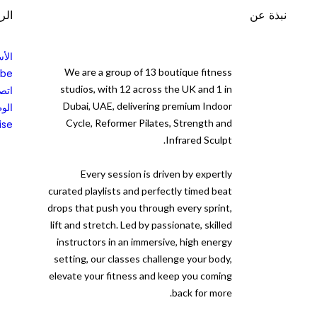
نبذة عن
الر
الأس
We are a group of 13 boutique fitness
ibe
studios, with 12 across the UK and 1 in
اتصل
Dubai, UAE, delivering premium Indoor
الو
Cycle, Reformer Pilates, Strength and
ise
Infrared Sculpt.
Every session is driven by expertly
curated playlists and perfectly timed beat
drops that push you through every sprint,
lift and stretch. Led by passionate, skilled
instructors in an immersive, high energy
setting, our classes challenge your body,
elevate your fitness and keep you coming
back for more.